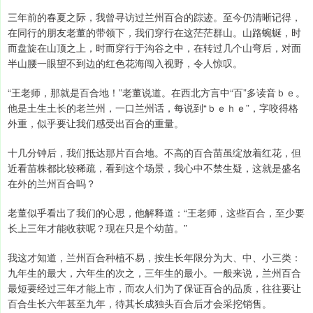
三年前的春夏之际，我曾寻访过兰州百合的踪迹。至今仍清晰记得，
在同行的朋友老董的带领下，我们穿行在这茫茫群山。山路蜿蜒，时
而盘旋在山顶之上，时而穿行于沟谷之中，在转过几个山弯后，对面
半山腰一眼望不到边的红色花海闯入视野，令人惊叹。
“王老师，那就是百合地！”老董说道。在西北方言中“百”多读音ｂｅ。
他是土生土长的老兰州，一口兰州话，每说到“ｂｅｈｅ”，字咬得格
外重，似乎要让我们感受出百合的重量。
十几分钟后，我们抵达那片百合地。不高的百合苗虽绽放着红花，但
近看苗株都比较稀疏，看到这个场景，我心中不禁生疑，这就是盛名
在外的兰州百合吗？
老董似乎看出了我们的心思，他解释道：“王老师，这些百合，至少要
长上三年才能收获呢？现在只是个幼苗。”
我这才知道，兰州百合种植不易，按生长年限分为大、中、小三类：
九年生的最大，六年生的次之，三年生的最小。一般来说，兰州百合
最短要经过三年才能上市，而农人们为了保证百合的品质，往往要让
百合生长六年甚至九年，待其长成独头百合后才会采挖销售。