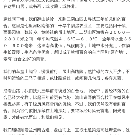
在这里山居，或书画，或收藏，或静养。
穿过阿干镇，我们翻山越岭，来到二阴山区去寻找三年前见到的百
合。这里是七里河区南部的半干旱半阴湿农业区，主要包括阿干镇、
西果园镇、魏岭乡、黄峪镇的后山地区。二阴山区海拔在２０００—
２８００米之间；年平均气温４．６℃—８．３℃，全年降水量３５
０—６００毫米，这里南高北低，气候阴凉，土地中水分充足，作物
生长缓慢，生态条件优良，所以成了兰州百合的主产区和“原产地”，
素有“百合之乡”的美誉。
我们的车盘山绕谷，慢慢前行。虽山高路险，然忙碌的农人不少，不
时和运输的三马子相遇，或让路通过，或闲聊几句后，各奔东西。
沿着山路，我们找到三年前寻访过的百合地。阳光中，曾经稀落的百
合已经大变样，比起三年前更有气势，满山遍野的百合枝干在微风中
摇曳起舞，有了经历风霜雪雨的沉稳。不过，我们仍然没有看到百
合。因为它们依旧深藏在土地深处，要继续经历风云雷电，阳光雨
露，才能破地而出，和我们相见。
我们继续顺着兰州南古道，盘山而上，直抵七道梁最高处摩云岭，这