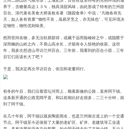
兰州二阴山区气候冷凉，土壤肥沃，百合在这里特有的光热环境的滋
养下，含糖量高达１３％，独具清甜风味，由此形成了特有的兰州甜
百合。清代著名美食大师袁枚名著《随园食单》中说：“凡物各有先
天，如人各有资禀”“物性不良，虽易牙烹之，亦无味也”，可见环境决
定物性，物性优则味美。
然而世间名物，多无法轻易获得，或藏于远而险峻岭之中，或隐匿于
深而幽的山岭之内，不畏山高水长，才能有令人惊艳的收获。这些
年，我多次想进山寻访兰州百合。三年前，我看到的百合小苗，三年
后它们应该长大了吧？
于是，我决定再次寻访百合，依旧和老董同行。
初冬的午后，我们沿着雷坛河而上，顺着新修的公路，直奔阿干镇。
这条新开通的公路宽阔平直、和以前相比好走很多，二三十分钟，就
到了阿干镇。
在几十年前，阿干镇以煤炭陶瓷闻名，也是兰州南古道上的一个交通
节点。阿干镇至今还保留了大量的老矿区、矿井、老建筑等工业遗
产，具有浓厚的历史文化氛围。如今阿干镇走向了文旅小镇，不少人