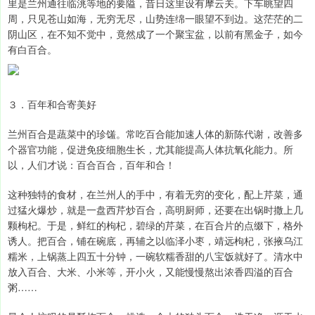
里是兰州通往临洮等地的要隘，昔日这里设有摩云关。下车眺望四
周，只见苍山如海，无穷无尽，山势连绵一眼望不到边。这茫茫的二
阴山区，在不知不觉中，竟然成了一个聚宝盆，以前有黑金子，如今
有白百合。
３．百年和合寄美好
兰州百合是蔬菜中的珍馐。常吃百合能加速人体的新陈代谢，改善多
个器官功能，促进免疫细胞生长，尤其能提高人体抗氧化能力。所
以，人们才说：百合百合，百年和合！
这种独特的食材，在兰州人的手中，有着无穷的变化，配上芹菜，通
过猛火爆炒，就是一盘西芹炒百合，高明厨师，还要在出锅时撒上几
颗枸杞。于是，鲜红的枸杞，碧绿的芹菜，在百合片的点缀下，格外
诱人。把百合，铺在碗底，再辅之以临泽小枣，靖远枸杞，张掖乌江
糯米，上锅蒸上四五十分钟，一碗软糯香甜的八宝饭就好了。清水中
放入百合、大米、小米等，开小火，又能慢慢熬出浓香四溢的百合
粥……