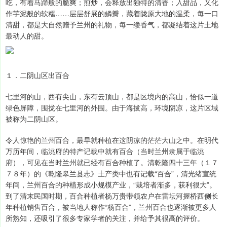
吃，有着马蹄般的脆爽；煎炒，会释放出独特的清香；入甜品，又化
作芋泥般的软糯……层层舒展的鳞瓣，藏着陇原大地的温柔，每一口
清甜，都是大自然赠予兰州的礼物，每一缕香气，都凝结着这片土地
最动人的甜。
１．二阴山区出百合
七里河的山，西有尖山，东有云顶山，都是区境内的高山，恰似一道
绿色屏障，围拢在七里河的外围。由于海拔高，环境阴凉，这片区域
被称为二阴山区。
令人惊艳的兰州百合，最早就种植在这阴凉的茫茫大山之中。在明代
万历年间，临洮府的特产记载中就有百合（当时兰州隶属于临洮
府），可见在当时兰州就已经有百合种植了。清乾隆四十三年（１７
７８年）的《乾隆皋兰县志》土产类中也有记载“百合”，清光绪宣统
年间，兰州百合的种植形成小规模产业，“栽培者渐多，获利很大”。
到了清末民国时期，百合种植者杨万贵带领农户在雷坛河握桥西侧长
年种植销售百合，被当地人称作“杨百合”，兰州百合也逐渐被更多人
所熟知，还吸引了很多专家学者的关注，并给予其很高的评价。