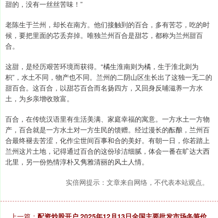
甜的，没有一丝丝苦味！”
老陈生于兰州，却长在南方。他们接触到的百合，多有苦芯，吃的时
候，要把里面的芯丢弃掉。唯独兰州百合是甜芯，都称为兰州甜百
合。
这甜，是经历艰苦环境而获得。“橘生淮南则为橘，生于淮北则为
枳”，水土不同，物产也不同。兰州的二阴山区生长出了这独一无二的
甜百合。这百合，以甜芯百合而名扬四方，又回身反哺滋养一方水
土，为乡亲增收致富。
百合，在传统汉语里有生活美满、家庭幸福的寓意。一方水土一方物
产，百合就是一方水土对一方生民的馈赠。经过漫长的酝酿，兰州百
合最终褪去苦涩，化作尘世间百事和合的美好。有朝一日，你若踏上
兰州这片土地，记得通过百合的这份珍洁细腻，体会一番在旷达大西
北里，另一份热情淳朴又隽雅清丽的风土人情。
实倍网提示：文章来自网络，不代表本站观点。
上一篇：
配资炒股开户 2025年12月13日全国主要批发市场冬笋价