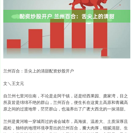
兰州百合：舌尖上的清甜配资炒股开户
文＼王文元
自兰州七里河往南，不论是走阿干镇，还是经西果园、龚家湾，目之
所及皆是绵绵不绝的群山，兰州百合，便生长在这黄土高原和青藏高
原之间的过渡地带，茫茫群山，也滋养出了广袤大西北的一抹清甜。
兰州是黄河唯一穿城而过的省会城市，高海拔、温差大、土质深厚且
疏松，独特的地理环境孕育出的兰州百合，瓣大肉厚，细腻清甜。生