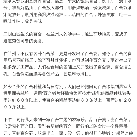
最令人惊叹的是酥炸百合。挑选一个大的独头百合，洗干净，沥干水
分，准备好热油，百合放入漏勺，用低温热油，慢慢浇淋，百合就渐
渐绽放开，最后用高温热油浇淋……洁白的百合，外焦里嫩，吃一口
嘎吱作响，极是美味！
二阴山区生长的百合，在兰州人的妙手中，通过煎炒炖煮，变成了一
道道秀色可餐的美食。
在兰州，不仅有各种百合菜，更是开发出了百合宴。如今，百合的食
用场景不断拓展，除了可炒菜煲汤，也可以制作百合宴，更衍生出了
很多深加工产品。人们在食用的基础上又开发出了百合羹、百合洁面
乳、百合保湿面膜等各色产品，甚是琳琅满目。
如今兰州的百合种植和昔日有别，人们已经把田间百合移栽到温室大
棚里面去栽培，运用“百合鳞片扦插快繁新技术”或能使商品种球独头
率达到６０％以上，使百合的精品率达到８０％以上，亩产达到２０
００斤以上。
下午，同行几人来到一家百合主题的农家乐。品百合羹，尝百合菜，
欣赏窗外百合田。看到有新鲜的百合，同行的老陈拿过一个慢慢掰
开，直到百合芯，取最里面一瓣，尝一尝，他很开心地喊：“果然是纯