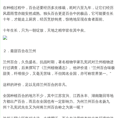
在种植过程中，百合还要经历多次移栽，耗时六至九年，让它们经历
风霜雨雪亦能安然成熟。独头百合更是百合中的极品，它可能要生长
十年，才能走上厨房，经历烹炒炖煮，惊艳地呈现在食者面前。
十年生长，只为一朝绽放，天地之精华皆在其中矣。
２．最甜百合在兰州
兰州百合，久负盛名。抗战时期，著名植物学家孔宪武对兰州植物进
行过调查，后来撰写了《兰州植物通志》。他评价道：“兰州百合味极
甜美，纤维很少，又毫无苦味，不但闻名全国，亦可称世界第一。”
这样的评价，足以见得兰州百合的非凡。
全国种植百合的地方不少，其中江苏宜兴、江西永丰、湖南隆回等地
方都出产百合，而且在全国也有一定影响力。为何兰州百合名扬九
州？孔宪武先生又为何将兰州百合称之为第一呢？