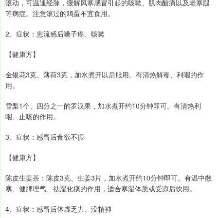
滚动，可温通经脉，缓解风寒感冒引起的咳嗽、肌肉酸痛以及老寒腿
等病症。注意滚过的鸡蛋不宜食用。
2、症状：患流感后嗓子疼、咳嗽
【健康方】
金银花3克、薄荷3克，加水煮开以后服用。有清热解毒、利咽的作
用。
雪梨1个、四分之一的罗汉果，加水煮开约10分钟即可。有清热利
咽、止咳的作用。
3、症状：感冒后食欲不振
【健康方】
陈皮生姜茶：陈皮3克、生姜3片，加水煮开约10分钟即可。有温中散
寒、健脾理气、祛湿化痰的作用，适合寒湿体质或受凉后饮用。
4、症状：感冒后体虚乏力、没精神