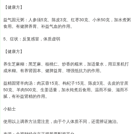
【健康方】
益气固元粥：人参须5克、陈皮3克、红枣30克、小米50克，加水煮粥
食用。有健脾养胃、补益气血的作用。
5、症状：反复感冒，体质虚弱
【健康方】
养生芝麻糊：黑芝麻、核桃仁、炒香的糯米，加适量水，用豆浆机打
成米糊。有养肾固本、健脾益胃、增强抵抗力的作用。
益精固肾羊肉汤：肉苁蓉15克、枸杞子15克、陈皮3克、去皮的甘蔗
50克、羊肉500克、生姜适量，加水炖煮后食用。温而不燥、滋而不
腻，有补益肾精的作用。
小贴士
使用以上调养方法需注意，由于个人体质不同，还需辨证施治。
来源：央视财经北京正规股票配资平台