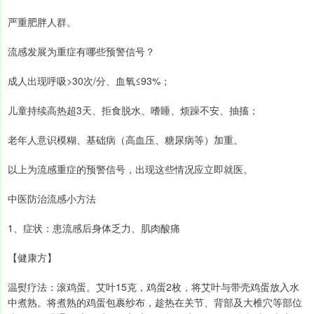
严重肥胖人群。
流感发展为重症有哪些预警信号？
成人出现呼吸>30次/分、血氧≤93%；
儿童持续高热超3天、拒食脱水、嗜睡、烦躁不安、抽搐；
老年人意识模糊、基础病（高血压、糖尿病等）加重。
以上为流感重症的预警信号，出现这些情况应立即就医。
中医防治流感小方法
1、症状：患流感后身体乏力、肌肉酸痛
【健康方】
温熨疗法：滚鸡蛋。艾叶15克，鸡蛋2枚，将艾叶与带壳鸡蛋放入水
中煮熟。将煮熟的鸡蛋包裹纱布，趁热在关节、背部及大椎穴等部位