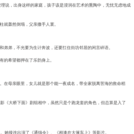
。按理说，出身这样的家庭，孩子该是浸润在艺术的熏陶中，无忧无虑地成
柱就轰然倒塌，父亲撒手人寰。
和弟弟，不光要为生计奔波，还要扛住街坊邻居的闲言碎语。
有的希望都押在了乐韵身上。
。在母亲眼里，女儿就是那个能一夜成名，带全家脱离苦海的救命稻
电影《大桥下面》剧组相中，虽然只是个跑龙套的角色，但总算是入了
圈。她接连出演了《通缉令》、《相逢在大篷车上》等影片。