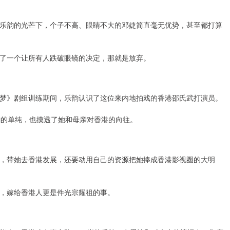
乐韵的光芒下，个子不高、眼睛不大的邓婕简直毫无优势，甚至都打算
了一个让所有人跌破眼镜的决定，那就是放弃。
梦》剧组训练期间，乐韵认识了这位来内地拍戏的香港邵氏武打演员。
韵的单纯，也摸透了她和母亲对香港的向往。
，带她去香港发展，还要动用自己的资源把她捧成香港影视圈的大明
，嫁给香港人更是件光宗耀祖的事。