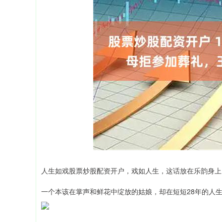
人生如戏股票炒股配资开户，戏如人生，这话放在乐韵身上
一个本该在掌声和鲜花中绽放的姑娘，却在短短28年的人