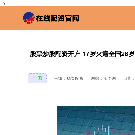
-->
股票炒股配资开户 17岁火遍全国2
全国
来源：华泰配资
网站：实倍网
日期：2