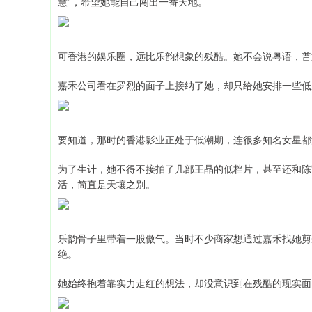
慧”，希望她能自己闯出一番天地。
可香港的娱乐圈，远比乐韵想象的残酷。她不会说粤语，普
嘉禾公司看在罗烈的面子上接纳了她，却只给她安排一些低
要知道，那时的香港影业正处于低潮期，连很多知名女星都
为了生计，她不得不接拍了几部王晶的低档片，甚至还和陈
活，简直是天壤之别。
乐韵骨子里带着一股傲气。当时不少商家想通过嘉禾找她剪
绝。
她始终抱着靠实力走红的想法，却没意识到在残酷的现实面