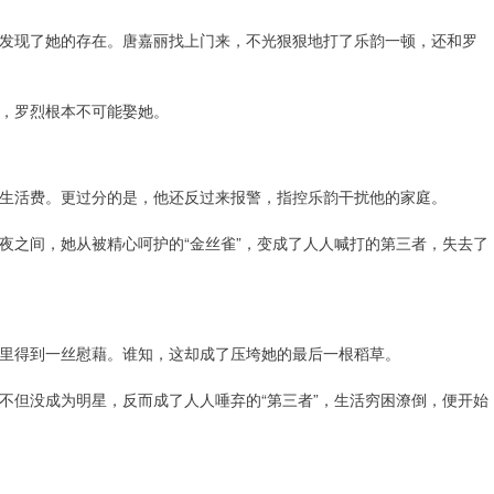
发现了她的存在。唐嘉丽找上门来，不光狠狠地打了乐韵一顿，还和罗
，罗烈根本不可能娶她。
生活费。更过分的是，他还反过来报警，指控乐韵干扰他的家庭。
夜之间，她从被精心呵护的“金丝雀”，变成了人人喊打的第三者，失去了
里得到一丝慰藉。谁知，这却成了压垮她的最后一根稻草。
不但没成为明星，反而成了人人唾弃的“第三者”，生活穷困潦倒，便开始