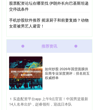
股票配资论坛在哪里找 伊朗外长向巴基斯坦递
交停战条件
手机炒股软件推荐 摇滚厨子和前妻复婚？动物
女星被男艺人避雷！
推荐资讯
如何炒股 2026年国货面膜供
应商专业深度测评：排名前五
权威榜单
​实盘配资平台app 上午9点官宣！中国男篮最新
1
14人名单出炉，赵睿领衔，迎战日本队