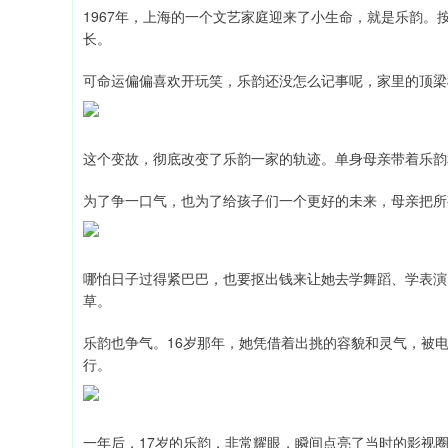
1967年，上海的一个文艺家庭迎来了小生命，就是乐韵
长。
可命运偏偏喜欢开玩笑，乐韵还没怎么记事呢，家里的顶梁
这个变故，彻底改变了乐韵一家的轨迹。单身母亲带着乐韵
为了争一口气，也为了给孩子们一个更好的未来，母亲把所
哪怕日子过得紧巴巴，也要抠出钱来让她去学舞蹈、学表演
草。
乐韵也争气。16岁那年，她凭借着出挑的容貌和灵气，被
行。
一年后，17岁的乐韵，非常耀眼，瞬间点亮了当时的影视