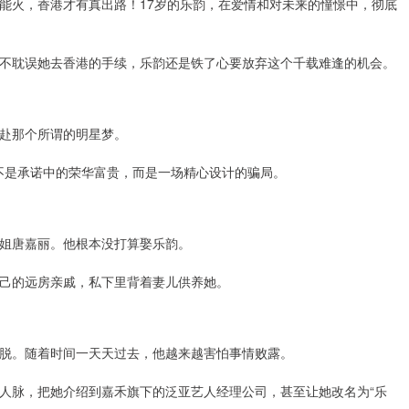
能火，香港才有真出路！17岁的乐韵，在爱情和对未来的憧憬中，彻底
不耽误她去香港的手续，乐韵还是铁了心要放弃这个千载难逢的机会。
赴那个所谓的明星梦。
，不是承诺中的荣华富贵，而是一场精心设计的骗局。
姐唐嘉丽。他根本没打算娶乐韵。
己的远房亲戚，私下里背着妻儿供养她。
脱。随着时间一天天过去，他越来越害怕事情败露。
人脉，把她介绍到嘉禾旗下的泛亚艺人经理公司，甚至让她改名为“乐