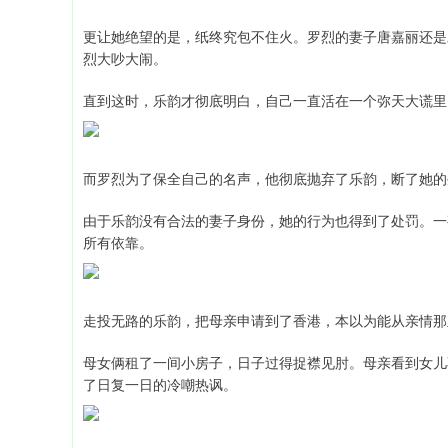
更让她绝望的是，纸终究包不住火。罗烈的妻子唐嘉丽还是
烈大吵大闹。
直到这时，乐韵才彻底明白，自己一直活在一个弥天大谎里
而罗烈为了保全自己的名声，他彻底抛弃了乐韵，断了她的
由于乐韵没有合法的妻子身份，她的行为也得到了处罚。一
所有依靠。
走投无路的乐韵，把母亲申请到了香港，本以为能从亲情那
母女俩租了一间小房子，日子过得捉襟见肘。母亲看到女儿
了日复一日的冷嘲热讽。