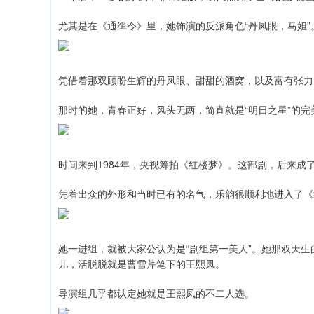
尤其是在《通缉令》里，她饰演的反派角色“丹凤眼，马妲”
凭借着那双顾盼生辉的丹凤眼、甜甜的酒窝，以及富有张力
那时的她，青春正好，风头无两，简直就是“明日之星”的
时间来到1984年，央视筹拍《红楼梦》。这部剧，后来
凭着出众的外形和当时已有的名气，乐韵很顺利地进入了《
她一进组，就被大家公认为是“剧组第一美人”。她那双天
儿，活脱脱就是曹雪芹笔下的王熙凤。
导演组几乎都认定她就是王熙凤的不二人选。