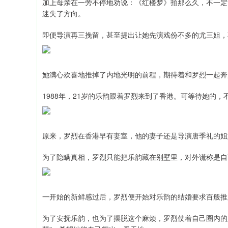
加上母亲在一旁不停地劝说：《红楼梦》拍那么久，不一定
迷失了方向。
即便导演再三挽留，甚至提出让她先演戏份不多的尤三姐，
她满心欢喜地推掉了内地光明的前程，期待着和罗烈一起奔
1988年，21岁的乐韵跟着罗烈来到了香港。可等待她的
原来，罗烈在香港早有妻室，他的妻子还是导演唐季礼的姐
为了隐瞒真相，罗烈只能把乐韵藏在别墅里，对外谎称是自
一开始的新鲜感过后，罗烈便开始对乐韵的结婚要求百般推
为了安抚乐韵，也为了摆脱这个麻烦，罗烈仗着自己圈内的