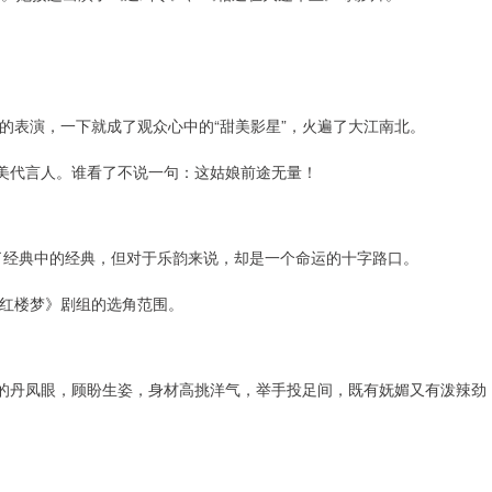
。
的表演，一下就成了观众心中的“甜美影星”，火遍了大江南北。
完美代言人。谁看了不说一句：这姑娘前途无量！
成了经典中的经典，但对于乐韵来说，却是一个命运的十字路口。
红楼梦》剧组的选角范围。
生的丹凤眼，顾盼生姿，身材高挑洋气，举手投足间，既有妩媚又有泼辣劲